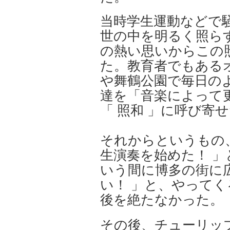
当時学生運動などで
世の中を明るく照ら
の熱い思いからこの
た。教育者でもある
や舞鶴公園で毎日の
達を「音楽によって
「 照和 」に呼び寄
それからというもの
生演奏を始めた！ 
いう間に博多の街に
い！ 」と、やって
後を絶たなかった。
その後、
チューリッ