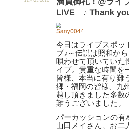
満員御礼！@ライ
11月/23/2012
LIVE ♪ Thank you 
今日はライブスポッ
ブ♪～伝説は照和か
唄わせて頂いていた
イブ。貴重な時間を
皆様、本当に有り難
郷・福岡の皆様、九
越し頂きました多数
難うございました。
パーカッションの有
山田メイさん、お二