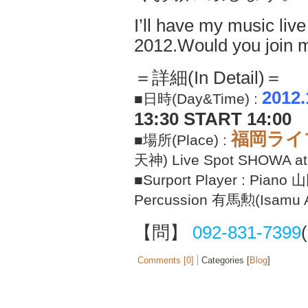
I’ll have my music li
2012.Would you join 
＝詳細(In Detail)＝
2012
■日時(Day&Time) :
13:30 START 14:00
福岡ライ
■場所(Place) :
天神) Live Spot SHOWA at 
■Surport Player : Piano
Percussion 有馬勲(Isamu A
【問】
092-831-7399
Comments [0]
Categories [
Blog
]