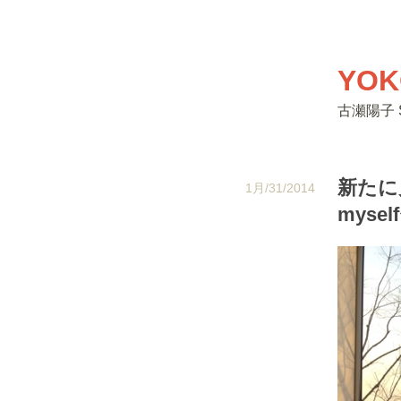
YOK
古瀬陽子 Si
新たに見
1月/31/2014
mysel