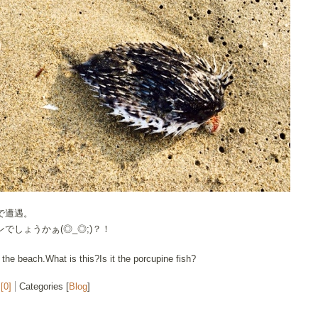
で遭遇。
でしょうかぁ(◎_◎;)？！
t the beach.What is this?Is it the porcupine fish?
[0]
Categories [
Blog
]