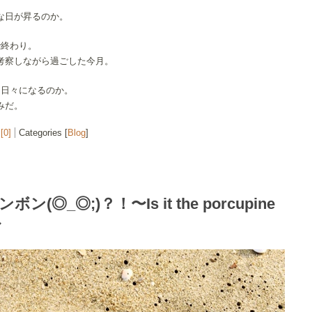
。
な日が昇るのか。
で終わり。
考察しながら過ごした今月。
な日々になるのか。
みだ。
[0]
Categories [
Blog
]
ン(◎_◎;)？！〜Is it the porcupine
〜