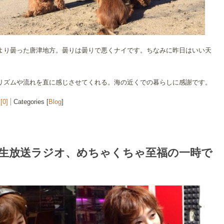
より曇った唐津地方。曇りは曇りで悪くナイです。ちなみに昨日はいい天
。
リズムや流れを直に感じさせてくれる。海の近くでの暮らしに感謝です。
[0]
Categories [
Blog
]
生放送ラジオ、めちゃくちゃ至福の一時で