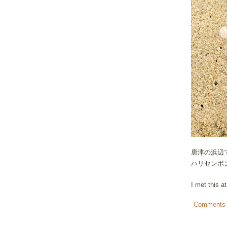
唐津の浜辺
ハリセンボン
I met this a
Comments 