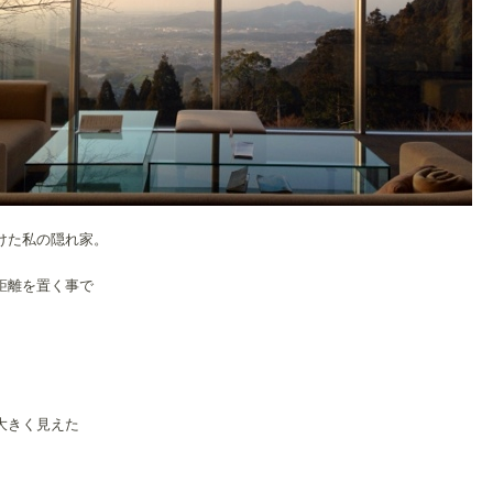
けた私の隠れ家。
距離を置く事で
。
。
大きく見えた
。